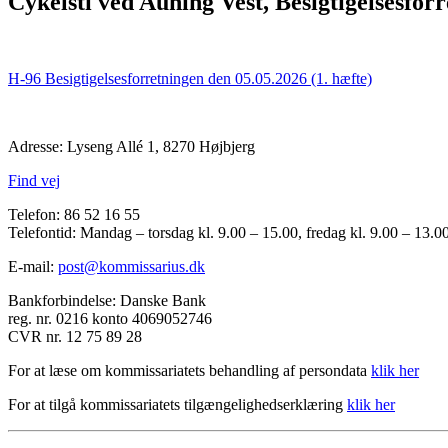
Cykelsti ved Auning Vest, Besigtigelsesforr
H-96 Besigtigelsesforretningen den 05.05.2026 (1. hæfte)
Adresse: Lyseng Allé 1, 8270 Højbjerg
Find vej
Telefon: 86 52 16 55
Telefontid: Mandag – torsdag kl. 9.00 – 15.00, fredag kl. 9.00 – 13.0
E-mail:
post@kommissarius.dk
Bankforbindelse: Danske Bank
reg. nr. 0216 konto 4069052746
CVR nr. 12 75 89 28
For at læse om kommissariatets behandling af persondata
klik her
For at tilgå kommissariatets tilgængelighedserklæring
klik her