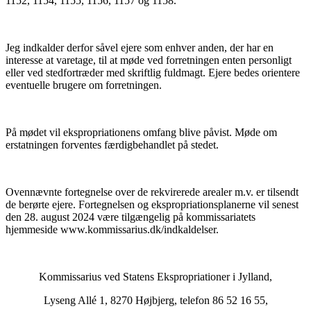
1152, 1154, 1155, 1156, 1157 og 1158.
Jeg indkalder derfor såvel ejere som enhver anden, der har en
interesse at varetage, til at møde ved forretningen enten personligt
eller ved stedfortræder med skriftlig fuldmagt. Ejere bedes orientere
eventuelle brugere om forretningen.
På mødet vil ekspropriationens omfang blive påvist. Møde om
erstatningen forventes færdigbehandlet på stedet.
Ovennævnte fortegnelse over de rekvirerede arealer m.v. er tilsendt
de berørte ejere. Fortegnelsen og ekspropriationsplanerne vil senest
den 28. august 2024 være tilgængelig på kommissariatets
hjemmeside www.kommissarius.dk/indkaldelser.
Kommissarius ved Statens Ekspropriationer i Jylland,
Lyseng Allé 1, 8270 Højbjerg, telefon 86 52 16 55,