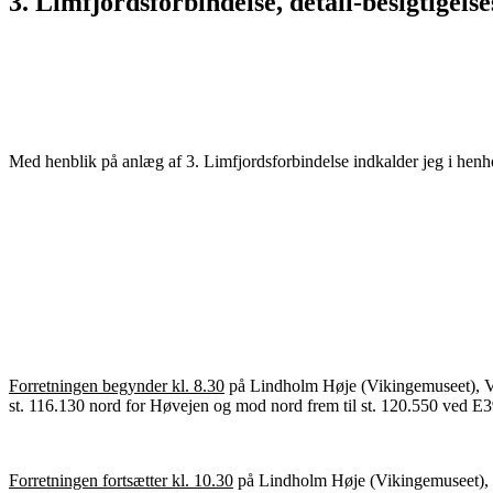
3. Limfjordsforbindelse, detail-besigtigels
Med henblik på anlæg af 3. Limfjordsforbindelse indkalder jeg i henhol
Forretningen begynder kl. 8.30
på Lindholm Høje (Vikingemuseet), Ven
st. 116.130 nord for Høvejen og mod nord frem til st. 120.550 ved E39
Forretningen fortsætter kl. 10.30
på Lindholm Høje (Vikingemuseet), V