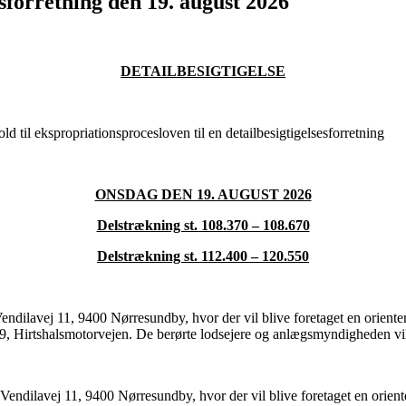
esforretning den 19. august 2026
DETAILBESIGTIGELSE
d til ekspropriationsprocesloven til en detailbesigtigelsesforretning
ONSDAG DEN 19. AUGUST 2026
Delstrækning st. 108.370 – 108.670
Delstrækning st. 112.400 – 120.550
dilavej 11, 9400 Nørresundby, hvor der vil blive foretaget en orien
, Hirtshalsmotorvejen. De berørte lodsejere og anlægsmyndigheden vil få
endilavej 11, 9400 Nørresundby, hvor der vil blive foretaget en orie