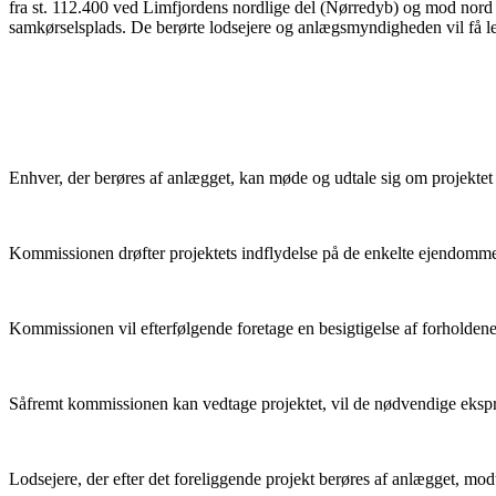
fra st. 112.400 ved Limfjordens nordlige del (Nørredyb) og mod nor
samkørselsplads. De berørte lodsejere og anlægsmyndigheden vil få lejl
Enhver, der berøres af anlægget, kan møde og udtale sig om projektet
Kommissionen drøfter projektets indflydelse på de enkelte ejendomme
Kommissionen vil efterfølgende foretage en besigtigelse af forholden
Såfremt kommissionen kan vedtage projektet, vil de nødvendige eksprop
Lodsejere, der efter det foreliggende projekt berøres af anlægget, mo