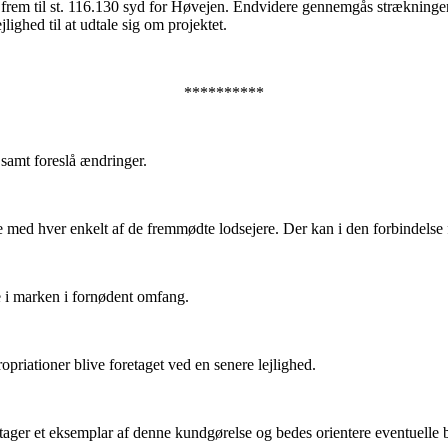
d frem til st. 116.130 syd for Høvejen. Endvidere gennemgås strækning
ighed til at udtale sig om projektet.
**********
 samt foreslå ændringer.
 med hver enkelt af de fremmødte lodsejere. Der kan i den forbindelse
e i marken i fornødent omfang.
riationer blive foretaget ved en senere lejlighed.
dtager et eksemplar af denne kundgørelse og bedes orientere eventuelle