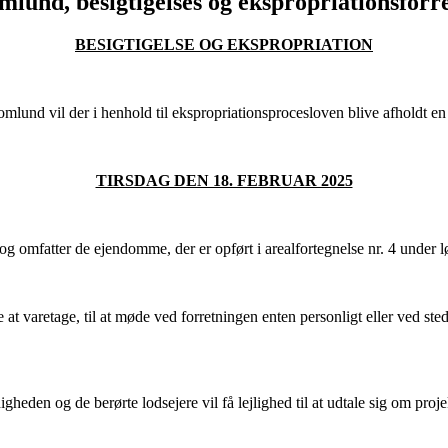
mlund, besigtigelses og ekspropriationsforr
BESIGTIGELSE OG EKSPROPRIATION
und vil der i henhold til ekspropriationsprocesloven blive afholdt en 
TIRSDAG DEN 18. FEBRUAR 2025
g omfatter de ejendomme, der er opført i arealfortegnelse nr. 4 unde
 at varetage, til at møde ved forretningen enten personligt eller ved ste
den og de berørte lodsejere vil få lejlighed til at udtale sig om proje