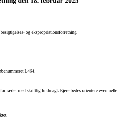
etning den 18. februar 2025
besigtigelses- og ekspropriationsforretning
r løbenummeret L464.
dfortræder med skriftlig fuldmagt. Ejere bedes orientere eventuelle
ktet.