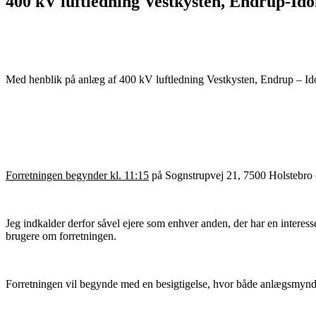
400 kV luftledning Vestkysten, Endrup-Ido
Med henblik på anlæg af 400 kV luftledning Vestkysten, Endrup – Idoml
Forretningen begynder kl. 11:15
på Sognstrupvej 21, 7500 Holstebro o
Jeg indkalder derfor såvel ejere som enhver anden, der har en interesse
brugere om forretningen.
Forretningen vil begynde med en besigtigelse, hvor både anlægsmyndighe