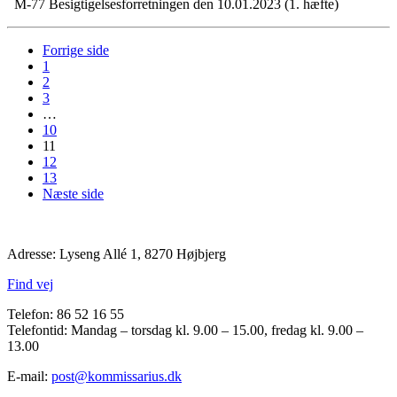
M-77 Besigtigelsesforretningen den 10.01.2023 (1. hæfte)
Forrige side
1
2
3
…
10
11
12
13
Næste side
Adresse: Lyseng Allé 1, 8270 Højbjerg
Find vej
Telefon: 86 52 16 55
Telefontid: Mandag – torsdag kl. 9.00 – 15.00, fredag kl. 9.00 –
13.00
E-mail:
post@kommissarius.dk