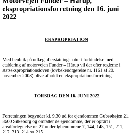
Motorvejen Funder – Hårup,
ekspropriationsforretning den 16. juni
2022
EKSPROPRIATION
Med henblik på udlæg af erstatningsnatur i forbindelse med
etablering af motorvejen Funder – Hårup vil der efter reglerne i
statsekspropriationsloven (lovbekendtgørelse nr. 1161 af 20.
november 2008) blive afholdt en ekspropriationsforretning
TORSDAG DEN 16. JUNI 2022
Forretningen begynder kl. 9.30
ud for ejendommen Gubsøhøjen 21,
8600 Silkeborg og omfatter de ejendomme, der er opført i
arealfortegnelse nr. 27 under løbenumrene 7, 144, 148, 151, 211,
212, 213, 214 og 215.