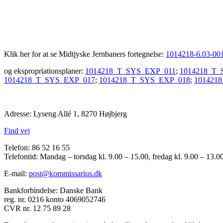
Klik her for at se Midtjyske Jernbaners fortegnelse:
1014218-6.03-001-
og ekspropriationsplaner:
1014218_T_SYS_EXP_011
;
1014218_T_
1014218_T_SYS_EXP_017
;
1014218_T_SYS_EXP_018
;
101421
Adresse: Lyseng Allé 1, 8270 Højbjerg
Find vej
Telefon: 86 52 16 55
Telefontid: Mandag – torsdag kl. 9.00 – 15.00, fredag kl. 9.00 – 13.0
E-mail:
post@kommissarius.dk
Bankforbindelse: Danske Bank
reg. nr. 0216 konto 4069052746
CVR nr. 12 75 89 28