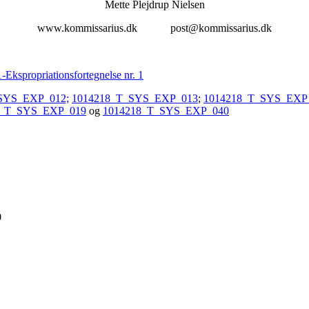
Mette Plejdrup Nielsen
www.kommissarius.dk post@kommissarius.dk
Ekspropriationsfortegnelse nr. 1
SYS_EXP_012;
1014218_T_SYS_EXP_013
;
1014218_T_SYS_EXP
8_T_SYS_EXP_019
og
1014218_T_SYS_EXP_040
0