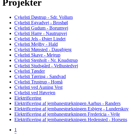
Projekter
Cykelsti Døstrup - Sdr. Vollum
Cykelsti Egvadvej - Brosbøl
Cykelsti Gudum - Borumvej
Cykelsti Harre - Nautrupvej
Cykelsti Jels - Øster Lindet
Cykelsti Mejlby - Hald
Cykelsti Mønsted - Daugbjerg
Cykelsti Skave - Mejrup
Cykelsti Stenholt - Nr. Knudstrup
Cykelsti Studsgård - Velhustedvej
Cykelsti Tønder
Cykelsti Tørring - Sandvad
Cykelsti Trustrup - Homå
Cykelsti ved Auning Vest
Cykelsti ved Høvejen
Elektrificering
Elektrificering af jernbanestrækningen Aarhus - Randers
Elektrificering af jernbanestrækningen Esbjerg - Lunderskov
Elektrificering af jernbanestrækningen Fredericia - Vejle
Elektrificering af jernbanestrækningen Hedensted - Horsens
1