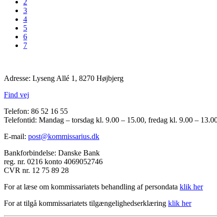
2
3
4
5
6
7
Adresse: Lyseng Allé 1, 8270 Højbjerg
Find vej
Telefon: 86 52 16 55
Telefontid: Mandag – torsdag kl. 9.00 – 15.00, fredag kl. 9.00 – 13.0
E-mail:
post@kommissarius.dk
Bankforbindelse: Danske Bank
reg. nr. 0216 konto 4069052746
CVR nr. 12 75 89 28
For at læse om kommissariatets behandling af persondata
klik her
For at tilgå kommissariatets tilgængelighedserklæring
klik her